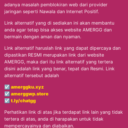
adanya masalah pemblokiran web dari provider
jaringan seperti Nawala dan Internet Positif.
Link alternatif yang di sediakan ini akan membantu
anda agar tetap bisa akses website AMERGG dan
bermain dengan aman dan nyaman.
Link alternatif haruslah link yang dapat dipercaya dan
dipastikan RESMI merupakan link dari website
AMERGG, maka dari itu link alternatif yang tertera
disini adalah link yang benar, tepat dan Resmi. Link
alternatif tersebut adalah
☑
amerggku.xyz
☑
amerggwp.store
☑
t.ly/chatgg
Perhatikan link di atas jika terdapat link lain yang tidak
tertera di atas, anda di harapakan untuk tidak
mempercayainya dan diabaikan.