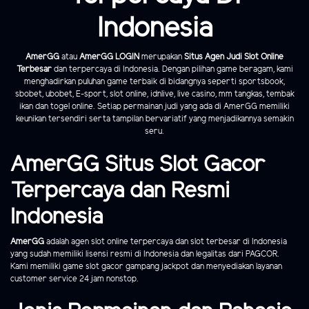
Indonesia
AmerGG
atau
AmerGG LOGIN
merupakan
Situs Agen Judi Slot Online
Terbesar
dan terpercaya di Indonesia. Dengan pilihan game beragam, kami
menghadirkan puluhan game terbaik di bidangnya seperti sportsbook,
sbobet, ubobet, E-sport, slot online, idnlive, live casino, mm tangkas, tembak
ikan dan togel online. Setiap permainan judi yang ada di AmerGG memiliki
keunikan tersendiri serta tampilan bervariatif yang menjadikannya semakin
seru.
AmerGG Situs Slot Gacor
Terpercaya dan Resmi
Indonesia
AmerGG
adalah agen slot online terpercaya dan slot terbesar di Indonesia
yang sudah memiliki lisensi resmi di Indonesia dan legalitas dari PAGCOR.
Kami memiliki game slot gacor gampang jackpot dan menyediakan layanan
customer service 24 jam nonstop.